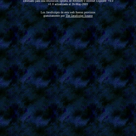
Diseñado para una resolución óptima de 800x600 e Internet Explorer +4.0
v1.0 actualizada al 26-May-2001
Los JavaScripts de esta web fueron provistos
gratuitamente por
The JavaScript Source